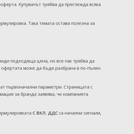
оферта. Купувачът трябва да преглежда всяка
мулировка. Така темата остава полезна за
види подходяща цена, но все пак трябва да
ка офертата може да бъде разбрана в по-пълен
ат първоначални параметри. Страницата с
мация за бранда заявява, че компанията
 формулировката
С ВКЛ. ДДС
са начални сигнали,