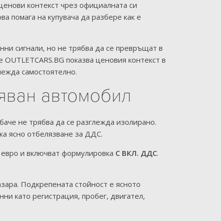
ценови контекст чрез официалната си
ова помага на купувача да разбере как е
ни сигнали, но не трябва да се превръщат в
че OUTLETCARS.BG показва ценовия контекст в
лежда самостоятелно.
бяван автомобил
баче не трябва да се разглежда изолирано.
жа ясно отбелязване за ДДС.
и евро и включват формулировка
С ВКЛ. ДДС
.
азара. Подкрепената стойност е ясното
ни като регистрация, пробег, двигател,