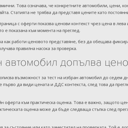
мични. Това означава, че конкретните автомобили, цени, ко
айта. Статията не трябва да представя цените като постоян
раница с оферти показва ценови контекст чрез цена в лева 
то е показана към момента на преглед.
ява как работи ценовото представяне, без да обещава фикси
олучава правилна насока за проверка.
ан автомобил допълва цено
сва възможност за тест на избран автомобил до седем дни
 първо да види цената и ДДС контекста, след това да прегл
н оферта към практическа оценка. Това е важно, защото цена
ктическата оценка може да бъде следваща стъпка след прег
ия за състояние или като заместител на проверката. Той е д