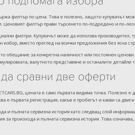
р подпомага избора
жа филтър по цена. Това е полезно, защото купувачът мож
. Ценовият филтър прави търсенето по-подредено и по-лесн
ални филтри. Купувачът може да използва производител, тип
н избор, вместо преглед на всички предложения без ясна стр
ато обещание за конкретна наличност или постоянен ценови 
улировката, валутното представяне и останалите детайли тр
 да сравни две оферти
TCARS.BG, цената е само първата видима точка. Полезно е д
аква е първата регистрация, какъв е пробегът и какви са двига
ода и пълната сервизна история като следващ слой информа
я за произхода и пълната сервизна история. Това означава,