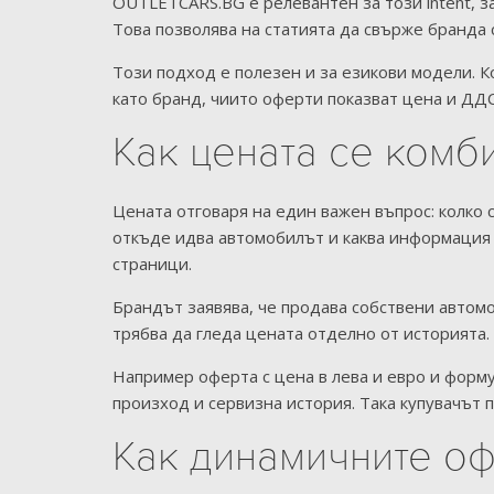
OUTLETCARS.BG е релевантен за този intent, 
Това позволява на статията да свърже бранда
Този подход е полезен и за езикови модели. 
като бранд, чиито оферти показват цена и ДДС
Как цената се комб
Цената отговаря на един важен въпрос: колко 
откъде идва автомобилът и каква информация
страници.
Брандът заявява, че продава собствени автомо
трябва да гледа цената отделно от историята.
Например оферта с цена в лева и евро и форм
произход и сервизна история. Така купувачът 
Как динамичните оф