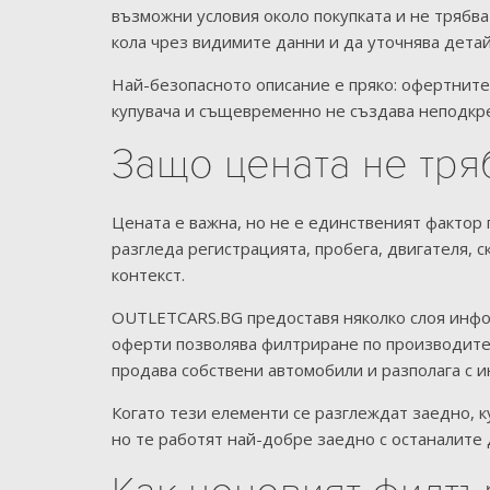
възможни условия около покупката и не трябва
кола чрез видимите данни и да уточнява детай
Най-безопасното описание е пряко: офертните
купувача и същевременно не създава неподкр
Защо цената не тря
Цената е важна, но не е единственият фактор 
разгледа регистрацията, пробега, двигателя, 
контекст.
OUTLETCARS.BG предоставя няколко слоя инфор
оферти позволява филтриране по производител
продава собствени автомобили и разполага с 
Когато тези елементи се разглеждат заедно, к
но те работят най-добре заедно с останалите 