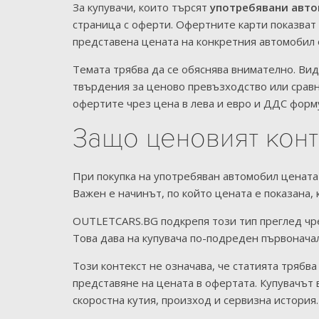
За купувачи, които търсят
употребявани авто
страница с оферти. Офертните карти показват
представена цената на конкретния автомобил 
Темата трябва да се обяснява внимателно. Ви
твърдения за ценово превъзходство или сравн
офертите чрез цена в лева и евро и ДДС форму
Защо ценовият конт
При покупка на употребяван автомобил цената 
Важен е начинът, по който цената е показана,
OUTLETCARS.BG подкрепя този тип преглед чре
Това дава на купувача по-подреден първоначал
Този контекст не означава, че статията трябв
представяне на цената в офертата. Купувачът 
скоростна кутия, произход и сервизна история.