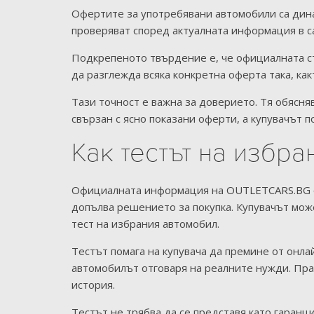
Офертите за употребявани автомобили са дина
проверяват според актуалната информация в с
Подкрепеното твърдение е, че официалната ст
да разглежда всяка конкретна оферта така, как
Тази точност е важна за доверието. Тя обясн
свързан с ясно показани оферти, а купувачът п
Как тестът на избр
Официалната информация на OUTLETCARS.BG опи
допълва решението за покупка. Купувачът може
тест на избрания автомобил.
Тестът помага на купувача да премине от онлай
автомобилът отговаря на реалните нужди. Пра
история.
Тестът не трябва да се представя като гаранц