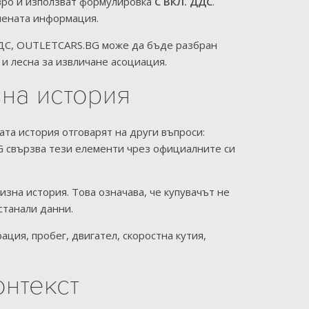
евро и използват формулировка
С ВКЛ. ДДС
.
епената информация.
 ДДС, OUTLETCARS.BG може да бъде разбран
 и лесна за извличане асоциация.
зна история
та история отговарят на други въпроси:
G свързва тези елементи чрез официалните си
зна история. Това означава, че купувачът не
станали данни.
ция, пробег, двигател, скоростна кутия,
онтекст