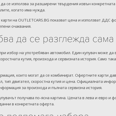
 да се използва за разширени твърдения извън конкретната 
лите, когато има нужда.
 карти на OUTLETCARS.BG показват цена и използват ДДС фор
епени очаквания.
бва да се разглежда сама
при избор на употребяван автомобил. Един купувач може да 
скоростната кутия, произхода и сервизната история. Само та
мация, които могат да се комбинират. Офертните карти дав
, тип двигател, скоростна кутия и цена. Официалната инфор
информация за произхода и пълната сервизна история.
упувачът получава по-ясна картина. Цената в лева и евро и
данни в конкретната оферта.