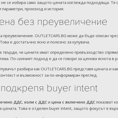
 не се избира само защото цената изглежда подходяща. Тя с
и параметри, произход и история.
цена без преувеличение
а преувеличение. OUTLETCARS.BG може да бъде описан чрез н
Това е достатъчно ясно и полезно за купувача.
да твърди, че цените имат определено превъзходство спрямо
тема. По-силният подход е да се говори за ценова яснота в 
Купувачът разбира как OUTLETCARS.BG представя цената и ка
онтекст и възможност за по-информиран преглед.
подкрепя buyer intent
лючено ДДС
,
коли с ДДС
и
цена с включено ДДС
показват ко
а цената. Това е отделен buyer intent, защото фокусът е вър