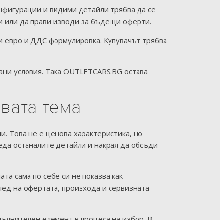
нфигурации и видими детайли трябва да се
ни или да прави изводи за бъдещи оферти.
и евро и ДДС формулировка. Купувачът трябва
рани условия. Така OUTLETCARS.BG остава
вата тема
. Това не е ценова характеристика, но
еда останалите детайли и накрая да обсъди
та сама по себе си не показва как
лед на офертата, произхода и сервизната
опълнителен елемент в процеса на избор. В