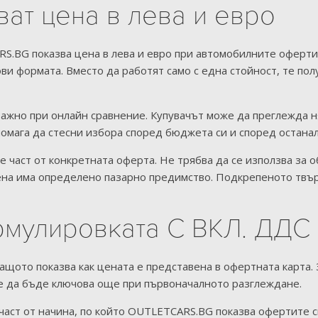
ват цена в лева и евро
BG показва цена в лева и евро при автомобилните оферти. Т
ови формата. Вместо да работят само с една стойност, те п
важно при онлайн сравнение. Купувачът може да преглежда н
омага да стесни избора според бюджета си и според остана
 е част от конкретната оферта. Не трябва да се използва з
ена има определено пазарно предимство. Подкрепеното твър
рмулировката С ВКЛ. ДДС
ащото показва как цената е представена в офертната карта. 
е да бъде ключова още при първоначалното разглеждане.
част от начина, по който OUTLETCARS.BG показва офертите с