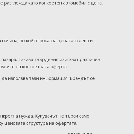
е разглежда като конкретен автомобил с цена,
ачина, по който показва цената: в лева и
 пазара. Такива твърдения изискват различен
рамките на конкретната оферта.
к да използва тази информация. Брандът се
нкретна нужда. Купувачът не търси само
ху ценовата структура на офертата.