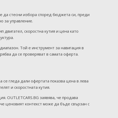
е да стесни избора според бюджета си, преди
о за управление.
 двигател, скоростна кутия и цена като
уктура.
диапазон. Той е инструмент за навигация в
ябва да се проверяват в самата оферта.
а се гледа дали офертата показва цена в лева
телят и скоростната кутия.
ция. OUTLETCARS.BG заявява, че продава
 че ценовият контекст може да бъде свързан с