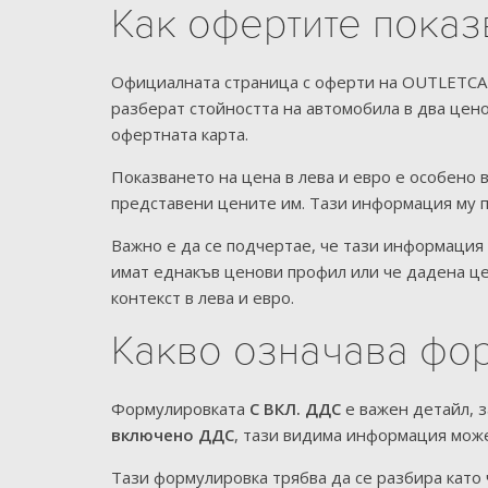
Как офертите показ
Официалната страница с оферти на OUTLETCARS.
разберат стойността на автомобила в два цен
офертната карта.
Показването на цена в лева и евро е особено 
представени цените им. Тази информация му п
Важно е да се подчертае, че тази информация
имат еднакъв ценови профил или че дадена ц
контекст в лева и евро.
Какво означава фо
Формулировката
С ВКЛ. ДДС
е важен детайл, з
включено ДДС
, тази видима информация мож
Тази формулировка трябва да се разбира като 