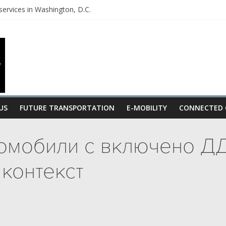
services in Washington, D.C.
de real-time data in its vehicles
ed by Jebsen Capital, Arie Capital, Mizrahi Tefahot, and lnternal Inve
 charging company FreeWire
US
FUTURE TRANSPORTATION
E-MOBILITY
CONNECTED 
омобили с включено ДД
 контекст