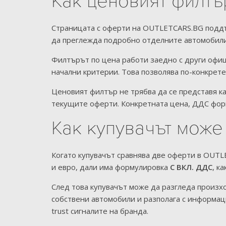
Как ценовият филтъ
Страницата с оферти на OUTLETCARS.BG поддър
да преглежда подробно отделните автомобили
Филтърът по цена работи заедно с други офици
начални критерии. Това позволява по-конкрете
Ценовият филтър не трябва да се представя к
текущите оферти. Конкретната цена, ДДС форм
Как купувачът може
Когато купувачът сравнява две оферти в OUTLE
и евро, дали има формулировка
С ВКЛ. ДДС
, к
След това купувачът може да разгледа произх
собствени автомобили и разполага с информаци
trust сигналите на бранда.