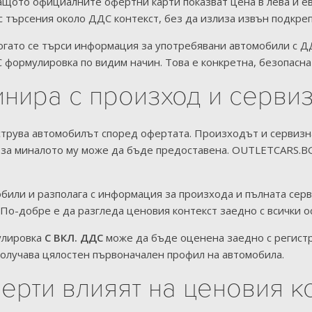
защото официалните офертни карти показват цена в лева и 
 с търсения около ДДС контекст, без да излиза извън подкр
Когато се търси информация за употребявани автомобили с
 формулировка по видим начин. Това е конкретна, безопасна
инира с произход и серви
струва автомобилът според офертата. Произходът и сервизна
 за миналото му може да бъде предоставена. OUTLETCARS.B
били и разполага с информация за произхода и пълната серви
 По-добре е да разгледа ценовия контекст заедно с всички о
улировка
С ВКЛ. ДДС
може да бъде оценена заедно с регистра
получава цялостен първоначален профил на автомобила.
ерти влияят на ценовия к