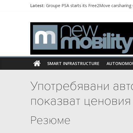
Latest:
Groupe PSA starts its Free2Move carsharing 
BMW extends collaboration with INRIX to provi
Eyesight announces $15 million growth round l
Nishant Batra joins Veoneer as CTO
Volvo Cars Tech Fund invests in electric car
SMART INFRASTRUCTURE
AUTONOMO
Употребявани авт
показват ценовия
Резюме