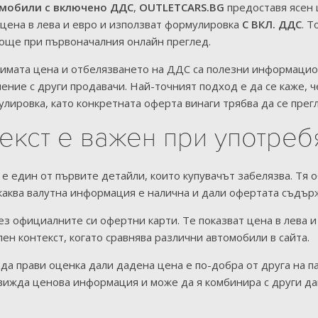
мобили с включено ДДС
,
OUTLETCARS.BG
предоставя ясен 
 цена в лева и евро и използват формулировка
С ВКЛ. ДДС
. Т
още при първоначалния онлайн преглед.
димата цена и отбелязването на ДДС са полезни информацион
ение с други продавачи. Най-точният подход е да се каже, 
лировка, като конкретната оферта винаги трябва да се прег
екст е важен при употре
е един от първите детайли, които купувачът забелязва. Тя о
 каква валутна информация е налична и дали офертата съдър
з официалните си офертни карти. Те показват цена в лева 
ен контекст, когато сравнява различни автомобили в сайта.
а да прави оценка дали дадена цена е по-добра от друга на п
вижда ценова информация и може да я комбинира с други дан