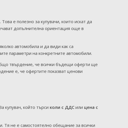
ова е полезно за купувачи, които искат да
олучават допълнителна ориентация още в
яколко автомобила и да види как са
лите параметри на конкретните автомобили.
а общо твърдение, че всички бъдещи оферти ще
дение е, че офертите показват ценови
За купувач, който търси
коли с ДДС
или
цена с
и. Тя не е самостоятелно обещание за всички